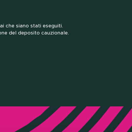
RIE E
i che siano stati eseguiti.
one del deposito cauzionale.
N NOI