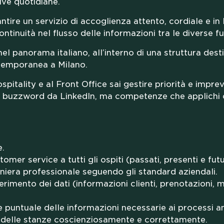
tive quotidiane.
tire un servizio di accoglienza attento, cordiale e in
ntinuità nel flusso delle informazioni tra le diverse fu
nel panorama italiano, all’interno di una struttura des
D THI
ntemporanea a Milano.
itality e al Front Office sai gestire priorità e imprevi
i buzzword da LinkedIn, ma competenze che applichi o
e.
mer service a tutti gli ospiti (passati, presenti e futu
TNERS
niera professionale seguendo gli standard aziendali.
erimento dei dati (informazioni clienti, prenotazioni, m
 puntuale delle informazioni necessarie ai processi am
i delle stanze coscienziosamente e correttamente.