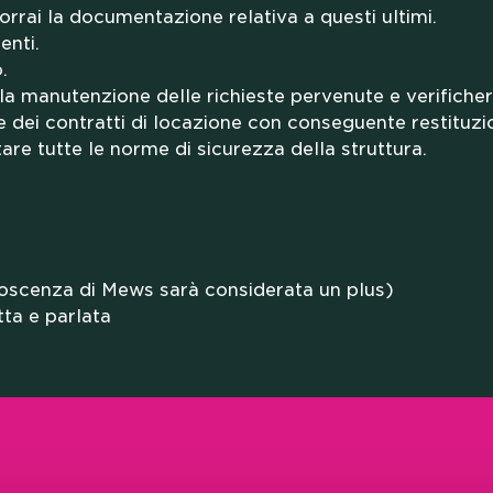
ERSITA
sporrai la documentazione relativa a questi ultimi.
enti.
.
la manutenzione delle richieste pervenute e verifichera
e dei contratti di locazione con conseguente restituzi
tare tutte le norme di sicurezza della struttura.
ORA CO
oscenza di Mews sarà considerata un plus)
tta e parlata