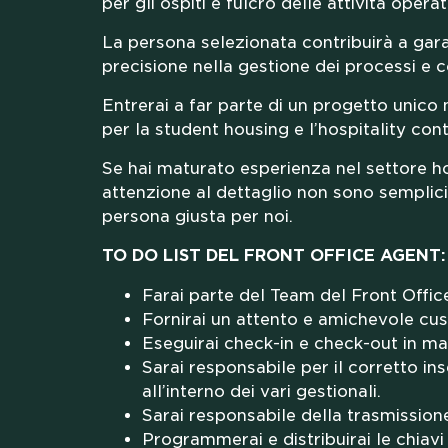
per gli ospiti e fulcro delle attività opera
La persona selezionata contribuirà a garan
precisione nella gestione dei processi e co
Entrerai a far parte di un progetto unico 
GOO
per la student housing e l’hospitality co
Se hai maturato esperienza nel settore hosp
attenzione al dettaglio non sono semplic
persona giusta per noi.
TO DO LIST DEL FRONT OFFICE AGENT:
Farai parte del Team del Front Offic
Fornirai un attento e amichevole custo
PAR
Eseguirai check-in e check-out in ma
Sarai responsabile per il corretto ins
all’interno dei vari gestionali.
Sarai responsabile della trasmissione
Programmerai e distribuirai le chiav