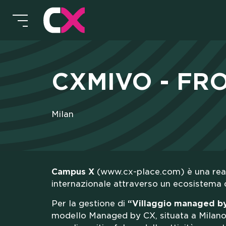
CX 
CXMIVO - FR
LA 
Milan
Campus X
(www.cx-place.com) è una realtà 
internazionale attraverso un ecosistema d
SKI
Per la gestione di
“Villaggio managed b
modello Managed by CX, situata a Milano,