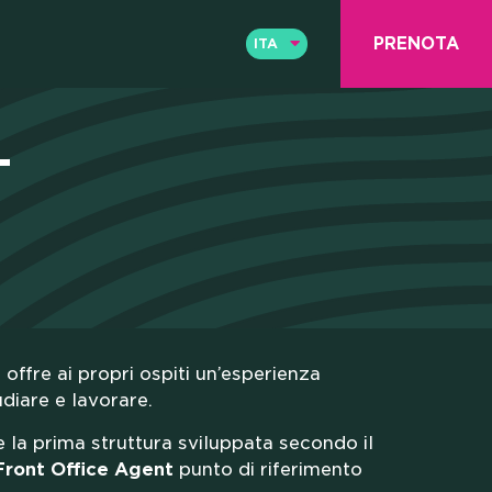
PRENOTA
ITA
ENG
ITA
T
A COM
 offre ai propri ospiti un’esperienza
diare e lavorare.
T LAB
 e la prima struttura sviluppata secondo il
Front Office Agent
punto di riferimento