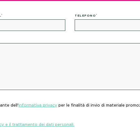
MPA
*
*
L
TELEFONO
AMENTI
ante dell'
informativa privacy
per le finalità di invio di materiale promo
TATTI
cy e il trattamento dei dati personali.