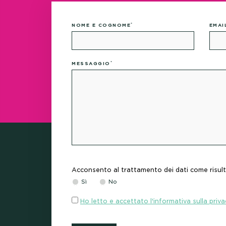
STA
*
NOME E COGNOME
EMAI
*
MESSAGGIO
PAG
Acconsento al trattamento dei dati come risult
CON
Sì
No
Ho letto e accettato l'informativa sulla priva