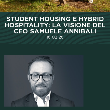
HOME
STUDENT HOUSING E HYBRID
CHI SIAMO
HOSPITALITY: LA VISIONE DEL
CEO SAMUELE ANNIBALI
BORSE DI STUDIO
16
02
26
CAMPUS
HOTEL
MEETING & COWORKING
CX PACK