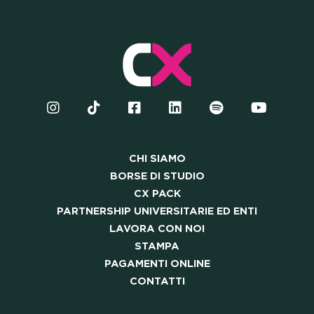
LA NOSTRA COMMUNITY
SKILLBOOST LAB
GOOD THINGS WE DO
ERSHIP UNIVERSITARIE E
CHI SIAMO
LAVORA CON NOI
BORSE DI STUDIO
CX PACK
PARTNERSHIP UNIVERSITARIE ED ENTI
STAMPA
LAVORA CON NOI
STAMPA
PAGAMENTI ONLINE
PAGAMENTI ONLINE
CONTATTI
CONTATTI