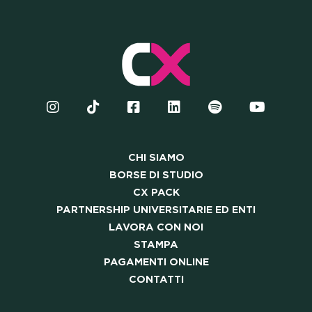
LA NOSTRA COMMUNITY
SKILLBOOST LAB
GOOD THINGS WE DO
ERSHIP UNIVERSITARIE E
CHI SIAMO
LAVORA CON NOI
BORSE DI STUDIO
CX PACK
PARTNERSHIP UNIVERSITARIE ED ENTI
STAMPA
LAVORA CON NOI
STAMPA
PAGAMENTI ONLINE
PAGAMENTI ONLINE
CONTATTI
CONTATTI