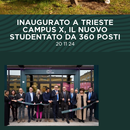
HOME
INAUGURATO A TRIESTE
CHI SIAMO
CAMPUS X, IL NUOVO
STUDENTATO DA 360 POSTI
BORSE DI STUDIO
20
11
24
CAMPUS
HOTEL
MEETING & COWORKING
CX PACK