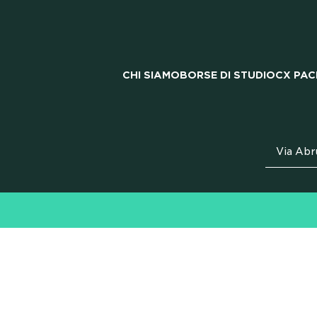
UNIV
CHI SIAMO
BORSE DI STUDIO
CX PAC
LAV
Via Abr