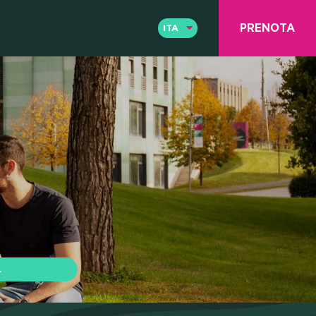
PRENOTA
ITA
ENG
ITA
& COWO
L