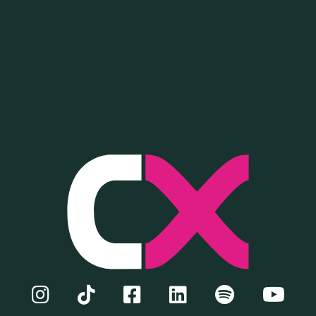
D THI
TNERS