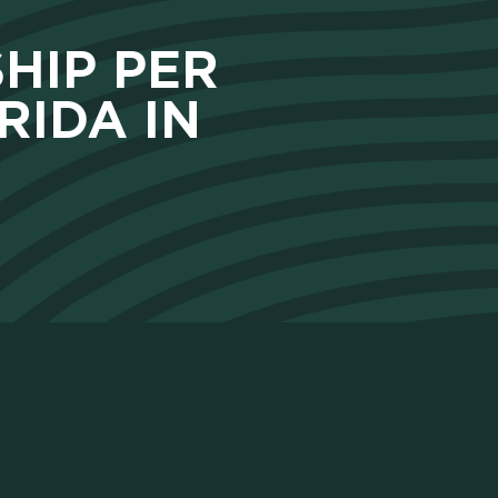
HIP PER
RIDA IN
A COM
T LAB