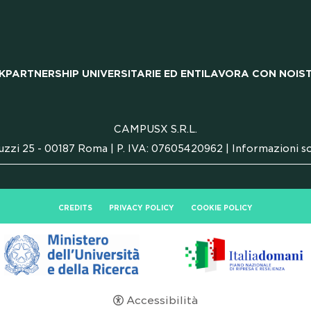
ERSITA
K
PARTNERSHIP UNIVERSITARIE ED ENTI
LAVORA CON NOI
S
CAMPUSX S.R.L.
ORA CO
uzzi 25 - 00187 Roma | P. IVA: 07605420962 |
Informazioni so
CREDITS
PRIVACY POLICY
COOKIE POLICY
Accessibilità