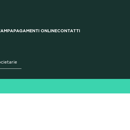
RIE E
TAMPA
PAGAMENTI ONLINE
CONTATTI
N NOI
cietarie