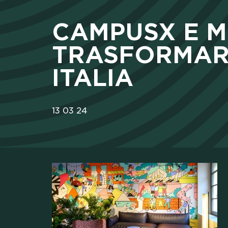
CX 
CAMPUSX E M
TRASFORMARE 
ITALIA
LA 
13
03
24
SKI