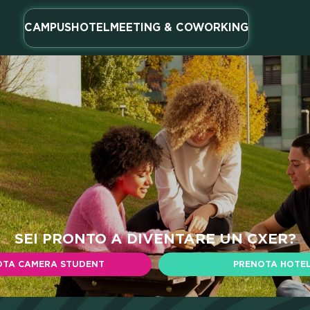
EL
CAMPUS
HOTEL
MEETING & COWORKING
TING 
SEI PRONTO A DIVENTARE UN CXER?
OTA CAMERA STUDENT
PRENOTA HOTE