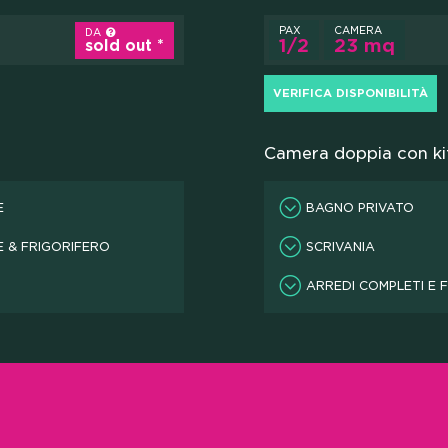
PAX
CAMERA
DA
1/2
23 mq
sold out
VERIFICA DISPONIBILITÀ
Camera doppia con kit
E
BAGNO PRIVATO
E & FRIGORIFERO
SCRIVANIA
ARREDI COMPLETI E 