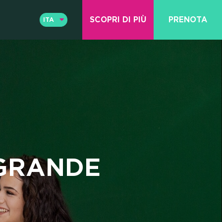
SCOPRI DI PIÙ
PRENOTA
ITA
ENG
ITA
 GRANDE