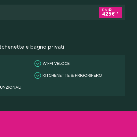
DA
425€
chenette e bagno privati
WI-FI VELOCE
KITCHENETTE & FRIGORIFERO
FUNZIONALI